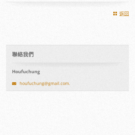
返回
聯絡我們
Houfuchung
houfuchung@gmail.com.