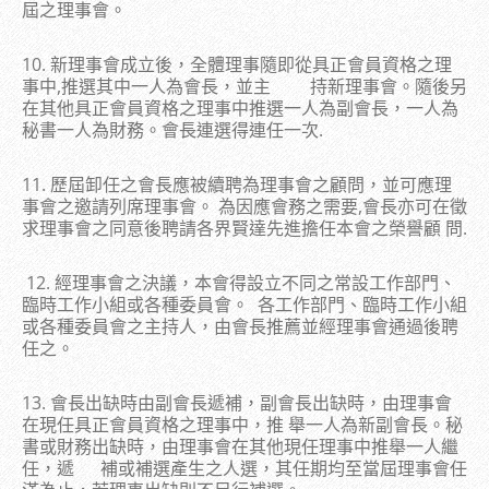
屆之理事會。
10. 新理事會成立後，全體理事隨即從具正會員資格之理
事中,推選其中一人為會長，並主 持新理事會。隨後另
在其他具正會員資格之理事中推選一人為副會長，一人為
秘書一人為財務。會長連選得連任一次.
11. 歷屆卸任之會長應被續聘為理事會之顧問，並可應理
事會之邀請列席理事會。 為因應會務之需要,會長亦可在徵
求理事會之同意後聘請各界賢達先進擔任本會之榮譽顧 問.
12. 經理事會之決議，本會得設立不同之常設工作部門、
臨時工作小組或各種委員會。 各工作部門、臨時工作小組
或各種委員會之主持人，由會長推薦並經理事會通過後聘
任之。
13. 會長出缺時由副會長遞補，副會長出缺時，由理事會
在現任具正會員資格之理事中，推 舉一人為新副會長。秘
書或財務出缺時，由理事會在其他現任理事中推舉一人繼
任，遞 補或補選產生之人選，其任期均至當屆理事會任