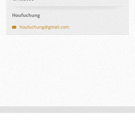
Houfuchung
houfuchung@gmail.com.
© 20110814 版權所有。
Make a free website