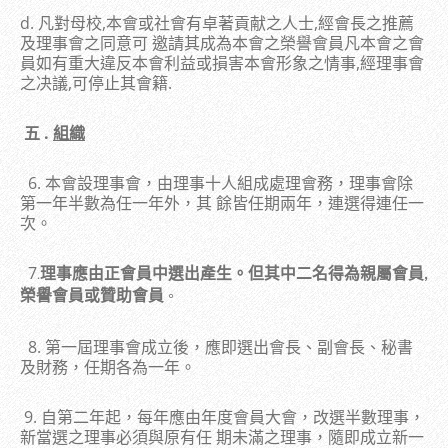
d. 凡對母校,本會或社會有卓著貢献之人士,經會長之推薦
及理事會之同意可 邀請其成為本會之榮譽會員凡本會之會
員如有重大違反本會利益或損害本會形象之情事,經理事會
之决議,可停止其會籍.
五 .
組織
6. 本會設理事會，由理事十人組成處理會務，理事會除
第一年半數為任一年外，其 餘皆任期兩年，連選得連任一
次。
7
理事應由正會員中選出產生。但其中二名得為親屬會員
.
,
。
榮譽會員或贊助會員
8. 第一屆理事會成立後，應即選出會長、副會長、秘書
及財務，任期各為一年。
9. 自第二年起，每年應由年度會員大會，改選半數理事，
新當選之理事必須與原有任 期未滿之理事，隨即成立新一